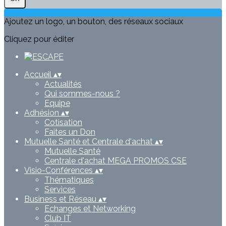
Ajoutez un logo, un bouton, des réseaux sociaux
Cliquez pour éditer
Accueil
▴
▾
Actualités
Qui sommes-nous ?
Equipe
Adhésion
▴
▾
Cotisation
Faites un Don
Mutuelle Santé et Centrale d'achat
▴
▾
Mutuelle Santé
Centrale d'achat MEGA PROMOS CSE
Visio-Conférences
▴
▾
Thématiques
Services
Business et Réseau
▴
▾
Echanges et Networking
Club IT