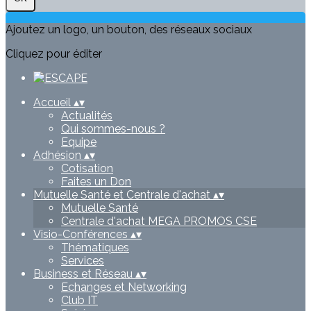
Ajoutez un logo, un bouton, des réseaux sociaux
Cliquez pour éditer
Accueil
▴
▾
Actualités
Qui sommes-nous ?
Equipe
Adhésion
▴
▾
Cotisation
Faites un Don
Mutuelle Santé et Centrale d'achat
▴
▾
Mutuelle Santé
Centrale d'achat MEGA PROMOS CSE
Visio-Conférences
▴
▾
Thématiques
Services
Business et Réseau
▴
▾
Echanges et Networking
Club IT